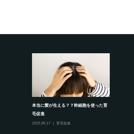
本当に髪が生える？？幹細胞を使った育
毛促進
2025.06.17
育毛促進