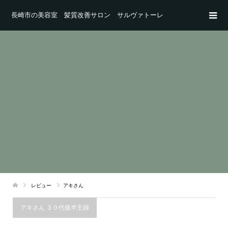
長崎市の美容室 髪質改善サロン サルヴァトーレ
レビュー
アキさん
アキさん ３０代後半主婦